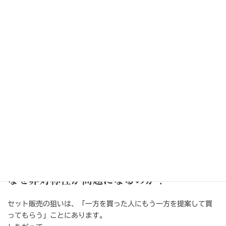
うどんを買う人の多くが天ぷらも買い、天ぷらを買う人の多くが
うどんも買う、お互いが似た確率で起こる状態。
このように、双方向に強い関係がある場合は、相関係数が高く、
対称性も強いのでセット販売に適しています。
非対称な関係とは？
例えば、「うどん」と「おにぎり」。
うどんを買う人の多くはおにぎりも買うが、おにぎりを買う人の
多くは単品で済ませて、うどんを買わない。
このように、一方の購買はもう一方を強く伴うが、逆はそうでも
ない関係。
なぜ非対称性が問題になるのか？
セット販売の狙いは、「一方を買った人にもう一方を提案して買
ってもらう」ことにあります。