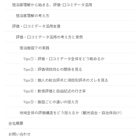
宿泊客理解から始まる、評価･口コミデータ活用
宿泊客理解の考え方
評価・口コミデータ活用支援
評価・口コミデータ活用の考え方と実例
宿泊施設での実践
Tips①：評価・口コミデータ全体をどう眺めるか
Tips②：評価項目同士の関係を見る
Tips③：個人の総合評点と項目別評点のズレを見る
Tips④：数値評価と自由記述の行き来
Tips⑤：施設ごとの違いの捉え方
地域全体の評価構造をどう捉えるか（観光協会・自治体向け）
会社概要
お問い合わせ